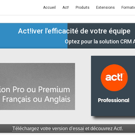
Accueil
Act!
Produits
Extensions
Formati
Act!iver l'efficacité de votre équipe
Optez pour la solution CRM 
iquez ici dès maintenant
pour découvrir toutes nos formations Ac