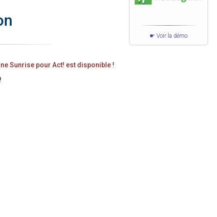
on
Voir la démo
ne Sunrise pour Act! est disponible !
!