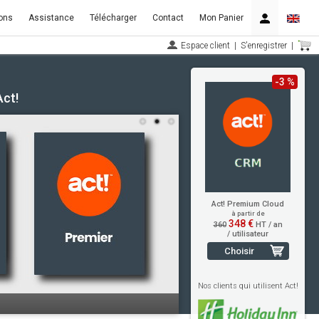
ons
Assistance
Télécharger
Contact
Mon Panier
Espace client
|
S'enregistrer
|
-3 %
Act!
Act! Premium Cloud
à partir de
348 €
360
HT / an
/ utilisateur
Choisir
Nos clients qui utilisent Act!
t!.