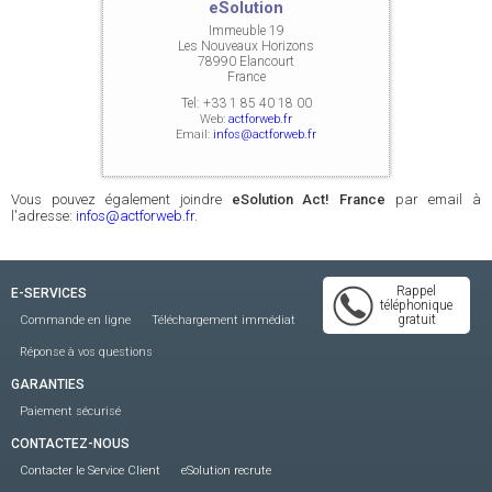
eSolution
Immeuble 19
Les Nouveaux Horizons
78990 Elancourt
France
Tel:
+33 1 85 40 18 00
Web:
actforweb.fr
Email:
infos@actforweb.fr
Vous pouvez également joindre
eSolution Act! France
par email à
l'adresse:
infos@actforweb.fr
.
Rappel
E-SERVICES
téléphonique
gratuit
Commande en ligne
Téléchargement immédiat
Réponse à vos questions
GARANTIES
Paiement sécurisé
CONTACTEZ-NOUS
Contacter le Service Client
eSolution recrute