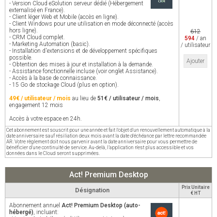
- Version Cloud eSolution serveur dédié (Hébergement
externalisé en France).
- Client léger Web et Mobile (accès en ligne).
- Client Windows pour une utilisation en mode déconnecté (accès
hors ligne).
612
- CRM Cloud complet.
594
/ an
- Marketing Automation (basic).
/ utilisateur
- Installation d'extensions et de développement spécifiques
possible.
Ajouter
- Obtention des mises à jour et installation à la demande.
- Assistance fonctionnelle incluse (voir onglet Assistance).
- Accès à la base de connaissance.
- 15 Go de stockage Cloud (plus en option).
49€ / utilisateur / mois
au lieu de
51€ / utilisateur / mois
,
engagement 12 mois
Accès à votre espace en 24h.
Cet abonnement est souscrit pour une année et fait l'objet d'un renouvellement automatique à la
date anniversaire sauf résiliation deux mois avant la date d'échéance par lettre recommandée
AR. Votre règlement doit nous parvenir avant la date anniversaire pour vous permettre de
bénéficier d'une continuité de service. Au-delà, l’application n'est plus accessible et vos
données dans le Cloud seront supprimées.
Act! Premium Desktop
Prix Unitaire
Désignation
€ HT
Abonnement annuel
Act! Premium Desktop (auto-
hébergé)
, incluant: