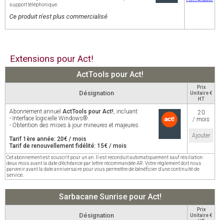
support téléphonique.
Ce produit n'est plus commercialisé
Extensions pour Act!
ActTools pour Act!
Prix
Désignation
Unitaire €
HT
Abonnement annuel
ActTools pour Act!
, incluant:
20
- Interface logicielle Windows®.
/ mois
- Obtention des mises à jour mineures et majeures.
Ajouter
Tarif 1ère année: 20€ / mois
Tarif de renouvellement fidélité: 15€ / mois
Cet abonnement est souscrit pour un an. Il est reconduit automatiquement sauf résiliation
deux mois avant la date d'échéance par lettre recommandée AR. Votre règlement doit nous
parvenir avant la date anniversaire pour vous permettre de bénéficier d'une continuité de
service.
Sarbacane Sunrise pour Act!
Prix
Désignation
Unitaire €