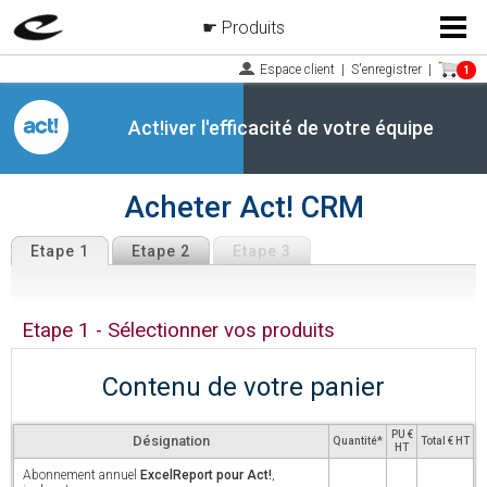
Produits
Menu
Espace client
|
S'enregistrer
|
1
Act!iver l'efficacité de votre équipe
Acheter Act! CRM
Etape 1
Etape 2
Etape 3
Etape 1 - Sélectionner vos produits
Contenu de votre panier
PU €
Désignation
Quantité*
Total € HT
HT
Abonnement annuel
ExcelReport pour Act!
,