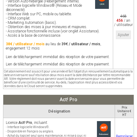
- Version Auto-hébergée (Hébergement interne).
- Interface logicielle Windows® (Réseau et Mode
déconnecté).
- Interface Web sur PC, mobile ou tablette.
468
- CRM complet.
456
/ an
- Marketing Automation (basic).
/ utilisateur
- Obtention des mises à jour mineures et majeures.
- Assistance fonctionnelle incluse (voir onglet Assistance).
Ajouter
- Accès à la base de connaissance.
38€ / utilisateur / mois
au lieu de
39€ / utilisateur / mois
,
engagement 12 mois
Lien de téléchargement immédiat dès réception de votre paiement.
Lien de téléchargement immédiat dès réception de votre paiement.
Cet abonnement est souscrit pour une année et fait l'objet d'un renouvellement automatique à la
date anniversaire sauf résiliation deux mois avant la date d'échéance par lettre recommandée
AR. Votre règlement doit nous parvenir avant la date anniversaire pour vous permettre de
bénéficier d'une continuité de service. Au-delà, l’application n'est plus accessible et vos
données dans le Cloud seront supprimées.
Act! Pro
Prix
Désignation
Unitaire €
HT
Licence
Act! Pro
, incluant:
- Interface logicielle Windows®.
- Disponible en français ou anglais.
- Achat du logiciel seul sans maintenance, ni mise à jour, ni
Remplacer