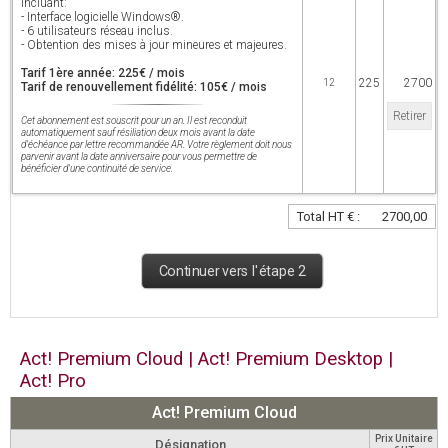
incluant:
- Interface logicielle Windows®.
- 6 utilisateurs réseau inclus.
- Obtention des mises à jour mineures et majeures.
Tarif 1ère année: 225€ / mois
225
2700
12
Tarif de renouvellement fidélité: 105€ / mois
Retirer
Cet abonnement est souscrit pour un an. Il est reconduit
automatiquement sauf résiliation deux mois avant la date
d'échéance par lettre recommandée AR. Votre règlement doit nous
parvenir avant la date anniversaire pour vous permettre de
bénéficier d'une continuité de service.
Total HT € :
2700,00
Continuer vers l'étape 2
Act! Premium Cloud | Act! Premium Desktop |
Act! Pro
Act! Premium Cloud
Prix Unitaire
Désignation