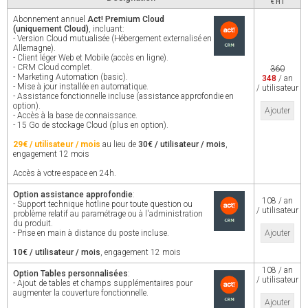
€ HT
Abonnement annuel
Act! Premium Cloud
(uniquement Cloud)
, incluant:
- Version Cloud mutualisée (Hébergement externalisé en
Allemagne).
- Client léger Web et Mobile (accès en ligne).
- CRM Cloud complet.
360
- Marketing Automation (basic).
348
/ an
- Mise à jour installée en automatique.
/ utilisateur
- Assistance fonctionnelle incluse (assistance approfondie en
option).
Ajouter
- Accès à la base de connaissance.
- 15 Go de stockage Cloud (plus en option).
29€ / utilisateur / mois
au lieu de
30€ / utilisateur / mois
,
engagement 12 mois
Accès à votre espace en 24h.
Option assistance approfondie
:
108 / an
- Support technique hotline pour toute question ou
/ utilisateur
problème relatif au paramétrage ou à l'administration
du produit.
- Prise en main à distance du poste incluse.
Ajouter
10€ / utilisateur / mois
, engagement 12 mois
108 / an
Option Tables personnalisées
:
/ utilisateur
- Ajout de tables et champs supplémentaires pour
augmenter la couverture fonctionnelle.
Ajouter