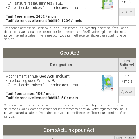
/ mois
- Utilisateurs réseau illimités / TSE.
- Obtention des mises à jour mineures et majeures.
Ajouter
Tarif 1ère année: 245€ / mois
Tarif de renouvellement fidélité: 120€ / mois
Cet abonnement est souscrit pour un an. Il est reconduit automatiquement sauf résiliation
deux mois avant la date d'échéance par lettre recommandée AR. Votre règlement doit nous
parvenir avant la date anniversaire pour vous permettre de bénéficier d'une continuité de
service.
Geo Act!
Prix
Désignation
Unitaire €
HT
Abonnement annuel
Geo Act!
, incluant:
10
- Interface logicielle Windows®.
/ mois
- Obtention des mises à jour mineures et majeures.
Ajouter
Tarif 1ère année: 10€ / mois
Tarif de renouvellement fidélité: 5€ / mois
Cet abonnement est souscrit pour un an. Il est reconduit automatiquement sauf résiliation
deux mois avant la date d'échéance par lettre recommandée AR. Votre règlement doit nous
parvenir avant la date anniversaire pour vous permettre de bénéficier d'une continuité de
service.
CompActLink pour Act!
Prix Unitaire