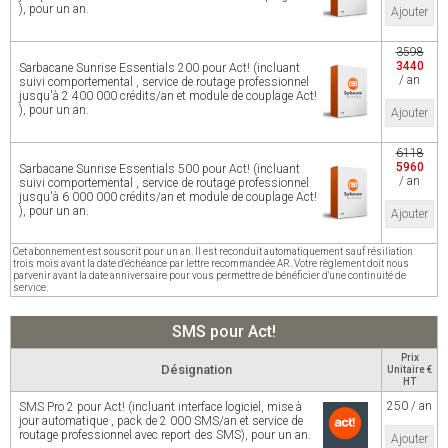
), pour un an.
Ajouter
3598
3440
Sarbacane Sunrise Essentials 200 pour Act! (incluant
/ an
suivi comportemental , service de routage professionnel
jusqu'à 2 400 000 crédits/an et module de couplage Act!
), pour un an.
Ajouter
6118
5960
Sarbacane Sunrise Essentials 500 pour Act! (incluant
/ an
suivi comportemental , service de routage professionnel
jusqu'à 6 000 000 crédits/an et module de couplage Act!
), pour un an.
Ajouter
Cet abonnement est souscrit pour un an. Il est reconduit automatiquement sauf résiliation
trois mois avant la date d'échéance par lettre recommandée AR. Votre règlement doit nous
parvenir avant la date anniversaire pour vous permettre de bénéficier d'une continuité de
service.
SMS pour Act!
Prix
Désignation
Unitaire €
HT
250 / an
SMS Pro 2 pour Act! (incluant interface logiciel, mise à
jour automatique , pack de 2 000 SMS/an et service de
routage professionnel avec report des SMS), pour un an.
Ajouter