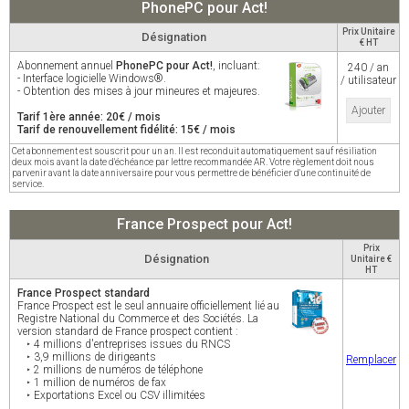
PhonePC pour Act!
Prix Unitaire
Désignation
€ HT
Abonnement annuel
PhonePC pour Act!
, incluant:
240 / an
- Interface logicielle Windows®.
/ utilisateur
- Obtention des mises à jour mineures et majeures.
Ajouter
Tarif 1ère année: 20€ / mois
Tarif de renouvellement fidélité: 15€ / mois
Cet abonnement est souscrit pour un an. Il est reconduit automatiquement sauf résiliation
deux mois avant la date d'échéance par lettre recommandée AR. Votre règlement doit nous
parvenir avant la date anniversaire pour vous permettre de bénéficier d'une continuité de
service.
France Prospect pour Act!
Prix
Désignation
Unitaire €
HT
France Prospect standard
France Prospect est le seul annuaire officiellement lié au
Registre National du Commerce et des Sociétés. La
version standard de France prospect contient :
‣ 4 millions d'entreprises issues du RNCS
‣ 3,9 millions de dirigeants
Remplacer
‣ 2 millions de numéros de téléphone
‣ 1 million de numéros de fax
‣ Exportations Excel ou CSV illimitées