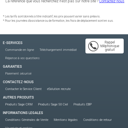
La référence que vous recherchez n'est pas sur notre site ?
Contactez-nous
.
* Les tarifs sont donnés à titre indicatif, les prix pouvant varier sans préavis.
* Pour les journées d'assistance ou de formation, les frais de déplacement sont en sus.
Rappel
E-SERVICES
téléphonique
gratuit
Commande en ligne
Téléchargement immédiat
Réponse à vos questions
GARANTIES
Paiement sécurisé
CONTACTEZ-NOUS
Contacter le Service Client
eSolution recrute
AUTRES PRODUITS
Produits Sage CRM
Produits Sage 50 Ciel
Produits EBP
INFORMATIONS LEGALES
Conditions Générales de Vente
Mentions légales
Conditions de retour