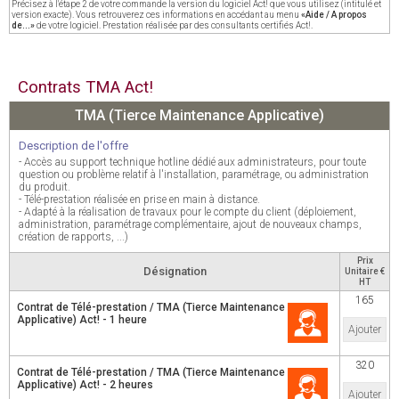
Précisez à l'étape 2 de votre commande la version du logiciel Act! que vous utilisez (intitulé et
version exacte). Vous retrouverez ces informations en accédant au menu
«Aide / A propos
de...»
de votre logiciel. Prestation réalisée par des consultants certifiés Act!.
Contrats TMA Act!
TMA (Tierce Maintenance Applicative)
Description de l'offre
- Accès au support technique hotline dédié aux administrateurs, pour toute
question ou problème relatif à l'installation, paramétrage, ou administration
du produit.
- Télé-prestation réalisée en prise en main à distance.
- Adapté à la réalisation de travaux pour le compte du client (déploiement,
administration, paramétrage complémentaire, ajout de nouveaux champs,
création de rapports, ...)
Prix
Désignation
Unitaire €
HT
165
Contrat de Télé-prestation / TMA (Tierce Maintenance
Applicative) Act! - 1 heure
Ajouter
320
Contrat de Télé-prestation / TMA (Tierce Maintenance
Applicative) Act! - 2 heures
Ajouter