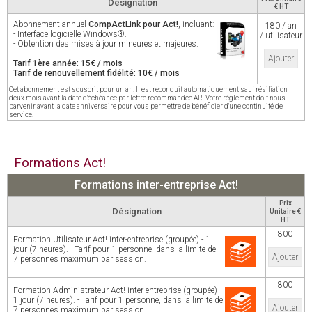
Désignation
€ HT
Abonnement annuel
CompActLink pour Act!
, incluant:
180 / an
- Interface logicielle Windows®.
/ utilisateur
- Obtention des mises à jour mineures et majeures.
Ajouter
Tarif 1ère année: 15€ / mois
Tarif de renouvellement fidélité: 10€ / mois
Cet abonnement est souscrit pour un an. Il est reconduit automatiquement sauf résiliation
deux mois avant la date d'échéance par lettre recommandée AR. Votre règlement doit nous
parvenir avant la date anniversaire pour vous permettre de bénéficier d'une continuité de
service.
Formations Act!
Formations inter-entreprise Act!
Prix
Désignation
Unitaire €
HT
800
Formation Utilisateur Act! inter-entreprise (groupée) - 1
jour (7 heures). - Tarif pour 1 personne, dans la limite de
Ajouter
7 personnes maximum par session.
800
Formation Administrateur Act! inter-entreprise (groupée) -
1 jour (7 heures). - Tarif pour 1 personne, dans la limite de
Ajouter
7 personnes maximum par session.