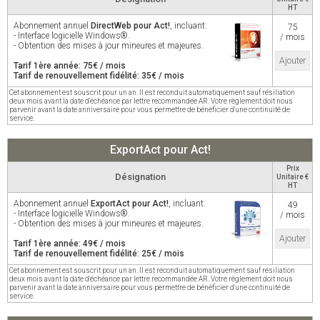
HT
Abonnement annuel
DirectWeb pour Act!
, incluant:
75
- Interface logicielle Windows®.
/ mois
- Obtention des mises à jour mineures et majeures.
Ajouter
Tarif 1ère année: 75€ / mois
Tarif de renouvellement fidélité: 35€ / mois
Cet abonnement est souscrit pour un an. Il est reconduit automatiquement sauf résiliation
deux mois avant la date d'échéance par lettre recommandée AR. Votre règlement doit nous
parvenir avant la date anniversaire pour vous permettre de bénéficier d'une continuité de
service.
ExportAct pour Act!
Prix
Désignation
Unitaire €
HT
Abonnement annuel
ExportAct pour Act!
, incluant:
49
- Interface logicielle Windows®.
/ mois
- Obtention des mises à jour mineures et majeures.
Ajouter
Tarif 1ère année: 49€ / mois
Tarif de renouvellement fidélité: 25€ / mois
Cet abonnement est souscrit pour un an. Il est reconduit automatiquement sauf résiliation
deux mois avant la date d'échéance par lettre recommandée AR. Votre règlement doit nous
parvenir avant la date anniversaire pour vous permettre de bénéficier d'une continuité de
service.